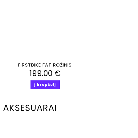
Greita peržiūra
FIRSTBIKE FAT ROŽINIS
199.00
€
Į krepšelį
AKSESUARAI