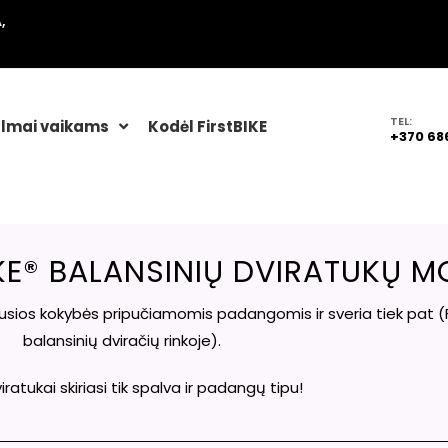
,
TEL:
lmai vaikams
Kodėl FirstBIKE
+370 68
IKE® BALANSINIŲ DVIRATUKŲ M
iausios kokybės pripučiamomis padangomis ir sveria tiek pat (F
balansinių dviračių rinkoje).
viratukai skiriasi tik spalva ir padangų tipu!