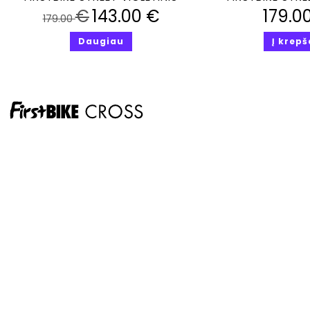
€
143.00
€
179.0
179.00
Daugiau
Į krepš
Sale!