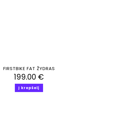
Greita peržiūra
FIRSTBIKE FAT ŽYDRAS
199.00
€
Į krepšelį