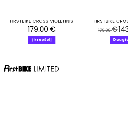
Greita peržiūra
Greita perž
FIRSTBIKE CROSS VIOLETINIS
FIRSTBIKE CRO
179.00
€
€
14
179.00
Į krepšelį
Daugi