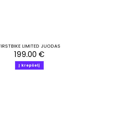
Greita peržiūra
FIRSTBIKE LIMITED JUODAS
199.00
€
Į krepšelį