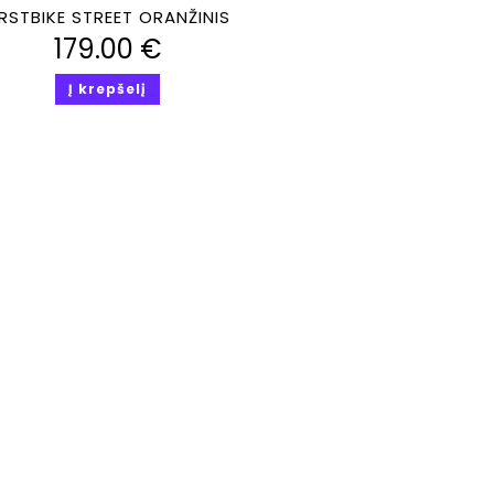
Greita peržiūra
IRSTBIKE STREET ORANŽINIS
179.00
€
Į krepšelį