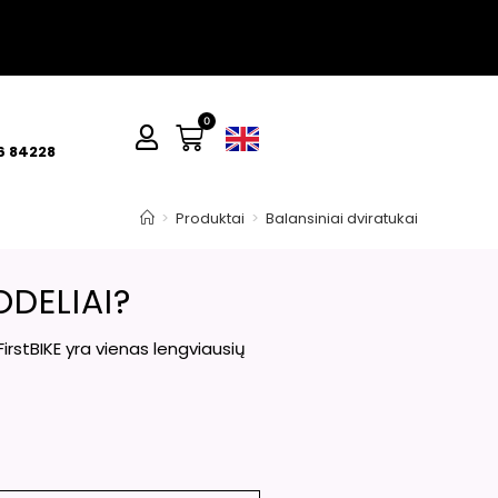
0
6 84228
>
Produktai
>
Balansiniai dviratukai
ODELIAI?
irstBIKE yra vienas lengviausių