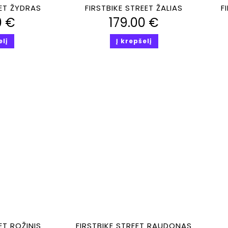
iūra
Greita peržiūra
EET ŽYDRAS
FIRSTBIKE STREET ŽALIAS
F
0
€
179.00
€
elį
Į krepšelį
iūra
Greita peržiūra
ET ROŽINIS
FIRSTBIKE STREET RAUDONAS