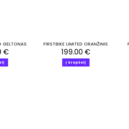
iūra
Greita peržiūra
ED GELTONAS
FIRSTBIKE LIMITED ORANŽINIS
0
€
199.00
€
elį
Į krepšelį