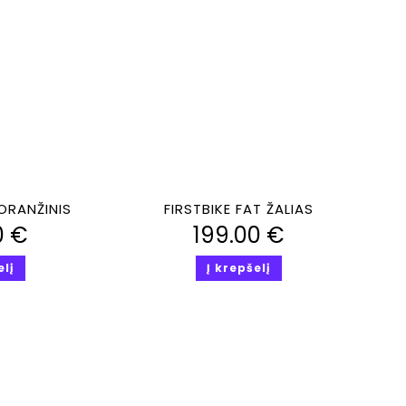
iūra
Greita peržiūra
 ORANŽINIS
FIRSTBIKE FAT ŽALIAS
0
€
199.00
€
elį
Į krepšelį