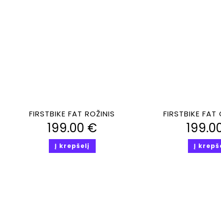
Greita peržiūra
Greita perž
FIRSTBIKE FAT ROŽINIS
FIRSTBIKE FAT
199.00
€
199.0
Į krepšelį
Į krepš