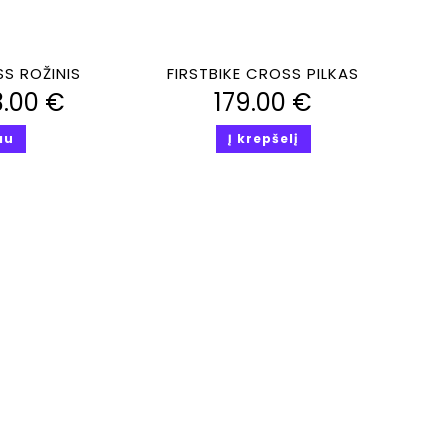
iūra
Greita peržiūra
SS ROŽINIS
FIRSTBIKE CROSS PILKAS
3.00
€
179.00
€
au
Į krepšelį