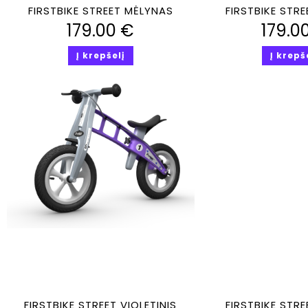
Greita peržiūra
Greita perž
FIRSTBIKE STREET MĖLYNAS
FIRSTBIKE STR
179.00
€
179.0
Į krepšelį
Į krepš
Sale!
Greita peržiūra
Greita perž
FIRSTBIKE STREET VIOLETINIS
FIRSTBIKE STRE