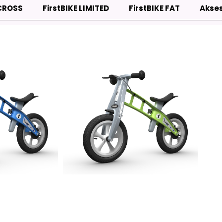
 CROSS
FirstBIKE LIMITED
FirstBIKE FAT
Akse