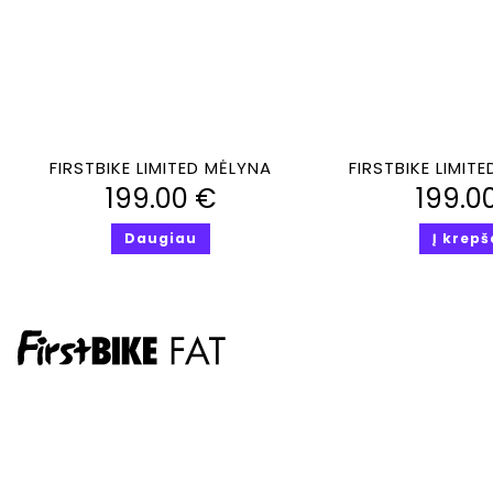
Greita peržiūra
Greita perž
FIRSTBIKE LIMITED MĖLYNA
FIRSTBIKE LIMIT
199.00
€
199.0
Daugiau
Į krepš