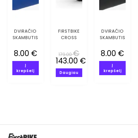
DVIRAČIO
FIRSTBIKE
DVIRAČIO
SKAMBUTIS
CROSS
SKAMBUTIS
KAMUOLYS
ROŽINIS
GĖLĖS
8.00
€
€
8.00
€
179.00
143.00
€
Į
Į
krepšelį
krepšelį
Daugiau