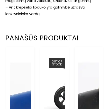
mėgstamą vaiko žaisliuką, užkandžius ar gėrimą.
– Ant krepšelio lipduko yra galimybė užrašyti
lenktynininko vardą.
PANAŠŪS PRODUKTAI
OUT OF
STOCK