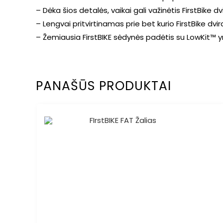
– Dėka šios detalės, vaikai gali važinėtis FirstBike 
– Lengvai pritvirtinamas prie bet kurio FirstBike dvi
– Žemiausia FirstBIKE sėdynės padėtis su LowKit™ yr
PANAŠŪS PRODUKTAI