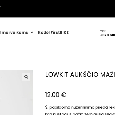
,
TEL:
lmai vaikams
Kodėl FirstBIKE
+370 68
LOWKIT AUKŠČIO MAŽI
🔍
12.00
€
Šį papildomą nužeminimo priedą rekom
kad nustačius pačią žemiausią sėdynė