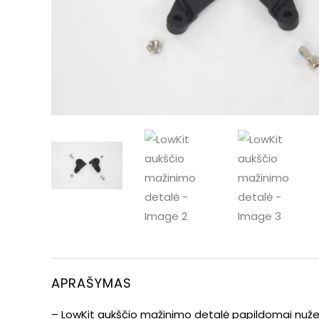
APRAŠYMAS
– LowKit aukščio mažinimo detalė papildomai nuž