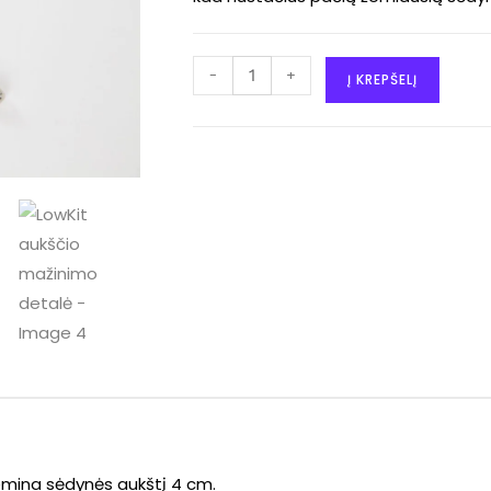
-
+
Į KREPŠELĮ
emina sėdynės aukštį 4 cm.