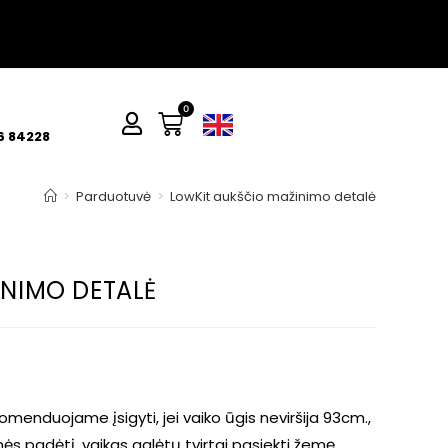
0
6 84228
>
Parduotuvė
>
LowKit aukščio mažinimo detalė
NIMO DETALĖ
enduojame įsigyti, jei vaiko ūgis neviršija 93cm.,
s padėtį, vaikas galėtų tvirtai pasiekti žemę.