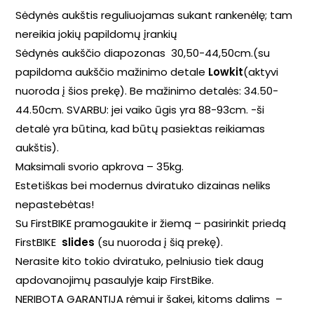
Sėdynės aukštis reguliuojamas sukant rankenėlę; tam
nereikia jokių papildomų įrankių
Sėdynės aukščio diapozonas 30,50-44,50cm.(su
papildoma aukščio mažinimo detale
Lowkit
(aktyvi
nuoroda į šios prekę). Be mažinimo detalės: 34.50-
44.50cm. SVARBU: jei vaiko ūgis yra 88-93cm. -ši
detalė yra būtina, kad būtų pasiektas reikiamas
aukštis).
Maksimali svorio apkrova – 35kg.
Estetiškas bei modernus dviratuko dizainas neliks
nepastebėtas!
Su FirstBIKE pramogaukite ir žiemą – pasirinkit priedą
FirstBIKE
slides
(su nuoroda į šią prekę).
Nerasite kito tokio dviratuko, pelniusio tiek daug
apdovanojimų pasaulyje kaip FirstBike.
NERIBOTA GARANTIJA rėmui ir šakei, kitoms dalims –