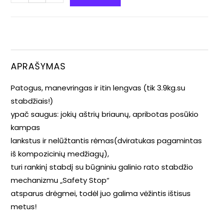
APRAŠYMAS
Patogus, manevringas ir itin lengvas (tik 3.9kg.su
stabdžiais!)
ypač saugus: jokių aštrių briaunų, apribotas posūkio
kampas
lankstus ir nelūžtantis rėmas(dviratukas pagamintas
iš kompozicinių medžiagų),
turi rankinį stabdį su būgniniu galinio rato stabdžio
mechanizmu „Safety Stop“
atsparus drėgmei, todėl juo galima vėžintis ištisus
metus!