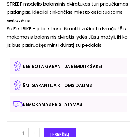
STREET modelio balansinis dviratukas turi pripučiamas
padangas, idealiai tinkančias miesto asfaltuotoms
vietovėms.
Su FirstBIKE – jokio streso išmokti važiuoti dviračiu! Šis
mokomasis balansinis dviratis lydės Jūsų mažylį, iki kol
jis bus pasiruošęs minti dviratį su pedalais.
NERIBOTA GARANTIJA RĖMUI IR ŠAKEI
5M. GARANTIJA KITOMS DALIMS
NEMOKAMAS PRISTATYMAS
-
+
Į KREPŠELĮ