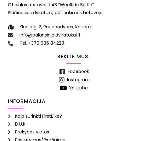
Oficialus atstovas UAB ”WeeRide Baltic”
Plačiausias dviratukų pasirinkimas Lietuvoje
Klonio g. 2, Raudondvaris, Kauno r.
info@balansiniaidviratukai.lt
Tel. +370 686 84228
SEKITE MUS:
Facebook
Instagram
Youtube
INFORMACIJA
Kaip surinkti FirstBike?
D.U.K.
Prekybos vietos
Pristatymas/Grąžinimas