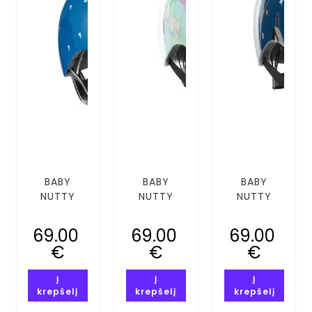
BABY
BABY
BABY
NUTTY
NUTTY
NUTTY
HEART
PETAL TO
GALAXY
EYES MIPS
METAL
GUY MIPS
69.00
69.00
69.00
(XXS-XS)
MIPS (XXS-
(XXS-XS)
€
€
€
XS)
Į
Į
Į
krepšelį
krepšelį
krepšelį