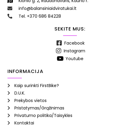
Klonio g. 2, Raudondvaris, Kauno r.
info@balansiniaidviratukai.lt
Tel. +370 686 84228
SEKITE MUS:
Facebook
Instagram
Youtube
INFORMACIJA
Kaip surinkti FirstBike?
D.U.K.
Prekybos vietos
Pristatymas/Grąžinimas
Privatumo politika/Taisyklės
Kontaktai