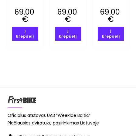
BABYSHARK
DYNO MITE
LOVE BUG
MIPS (XXS-
MIPS (XXS-
MIPS (XXS-
69.00
69.00
69.00
XS)
XS)
XS)
€
€
€
Į
Į
Į
krepšelį
krepšelį
krepšelį
Oficialus atstovas UAB ”WeeRide Baltic”
Plačiausias dviratukų pasirinkimas Lietuvoje