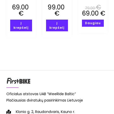
METAL
MIPS (S)
69.00
99.00
€
79.00
MIPS (XXS-
€
€
69.00
€
XS)
Į
Į
Daugiau
krepšelį
krepšelį
Oficialus atstovas UAB ”WeeRide Baltic”
Plačiausias dviratukų pasirinkimas Lietuvoje
Klonio g. 2, Raudondvaris, Kauno r.