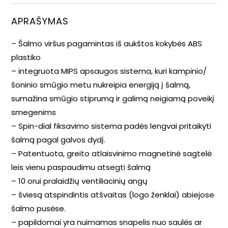
APRAŠYMAS
– Šalmo viršus pagamintas iš aukštos kokybės ABS
plastiko
– integruota MIPS apsaugos sistema, kuri kampinio/
šoninio smūgio metu nukreipia energiją į šalmą,
sumažina smūgio stiprumą ir galimą neigiamą poveikį
smegenims
– Spin-dial fiksavimo sistema padės lengvai pritaikyti
šalmą pagal galvos dydį.
– Patentuota, greito atlaisvinimo magnetinė sagtelė
leis vienu paspaudimu atsegti šalmą
– 10 orui pralaidžių ventiliacinių angų
– šviesą atspindintis atšvaitas (logo ženklai) abiejose
šalmo pusėse.
– papildomai yra nuimamas snapelis nuo saulės ar