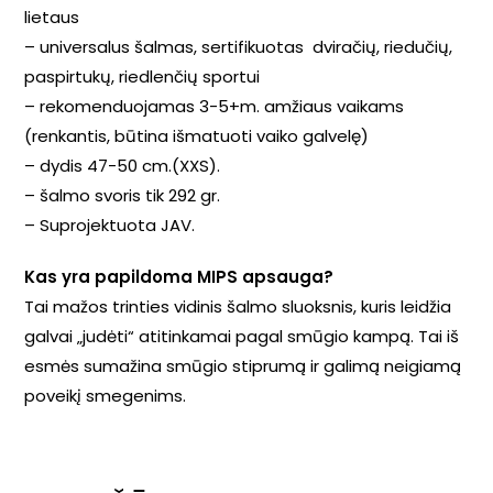
lietaus
– universalus šalmas, sertifikuotas dviračių, riedučių,
paspirtukų, riedlenčių sportui
– rekomenduojamas 3-5+m. amžiaus vaikams
(renkantis, būtina išmatuoti vaiko galvelę)
– dydis 47-50 cm.(XXS).
– šalmo svoris tik 292 gr.
– Suprojektuota JAV.
Kas yra papildoma MIPS apsauga?
Tai mažos trinties vidinis šalmo sluoksnis, kuris leidžia
galvai „judėti“ atitinkamai pagal smūgio kampą. Tai iš
esmės sumažina smūgio stiprumą ir galimą neigiamą
poveikį smegenims.