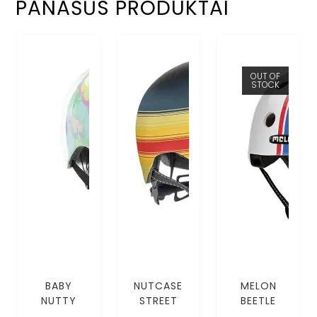
PANAŠŪS PRODUKTAI
OUT OF
STOCK
BABY
NUTCASE
MELON
NUTTY
STREET
BEETLE
PETAL TO
DIPINDO
(XS-S)