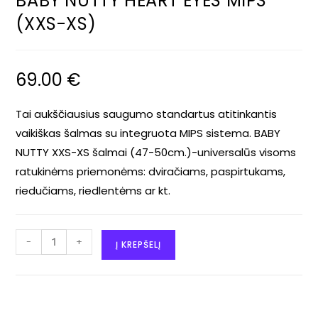
BABY NUTTY HEART EYES MIPS
(XXS-XS)
69.00
€
Tai aukščiausius saugumo standartus atitinkantis
vaikiškas šalmas su integruota MIPS sistema. BABY
NUTTY XXS-XS šalmai (47-50cm.)-universalūs visoms
ratukinėms priemonėms: dviračiams, paspirtukams,
riedučiams, riedlentėms ar kt.
-
+
Į KREPŠELĮ