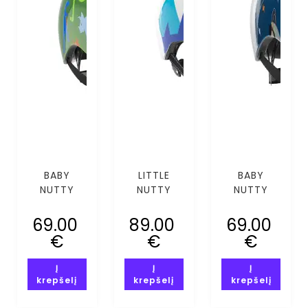
BABY
LITTLE
BABY
NUTTY
NUTTY
NUTTY
DYNO MITE
MOUNTING
GALAXY
MIPS (XXS-
CALLING
GUY MIPS
69.00
89.00
69.00
XS)
MIPS (XS-
(XXS-XS)
€
€
€
S)
Į
Į
Į
krepšelį
krepšelį
krepšelį