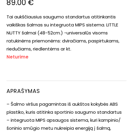
89.00
€
Tai aukščiausius saugumo standartus atitinkantis
vaikiškas šalmas su integruota MIPS sistema. LITTLE
NUTTY šalmai (48-52cm.) -universalūs visoms
ratukinėms priemonėms: dviračiams, paspirtukams,
riedučiams, riedlentėms ar kt.
Neturime
APRAŠYMAS
– Šalmo viršus pagamintas iš aukštos kokybės ABS
plastiko, kuris atitinka sportinio saugumo standartus
– integruota MIPS apsaugos sistema, kuri kampinio/
šoninio smūgio metu nukreipia energiją į šalmą,