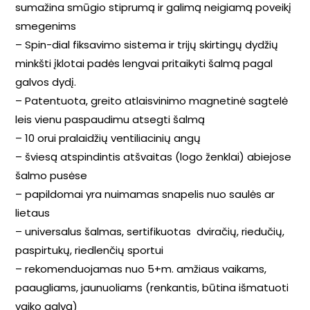
sumažina smūgio stiprumą ir galimą neigiamą poveikį
smegenims
– Spin-dial fiksavimo sistema ir trijų skirtingų dydžių
minkšti įklotai padės lengvai pritaikyti šalmą pagal
galvos dydį.
– Patentuota, greito atlaisvinimo magnetinė sagtelė
leis vienu paspaudimu atsegti šalmą
– 10 orui pralaidžių ventiliacinių angų
– šviesą atspindintis atšvaitas (logo ženklai) abiejose
šalmo pusėse
– papildomai yra nuimamas snapelis nuo saulės ar
lietaus
– universalus šalmas, sertifikuotas dviračių, riedučių,
paspirtukų, riedlenčių sportui
– rekomenduojamas nuo 5+m. amžiaus vaikams,
paaugliams, jaunuoliams (renkantis, būtina išmatuoti
vaiko galvą)