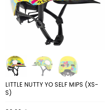
LITTLE NUTTY YO SELF MIPS (XS-
S)