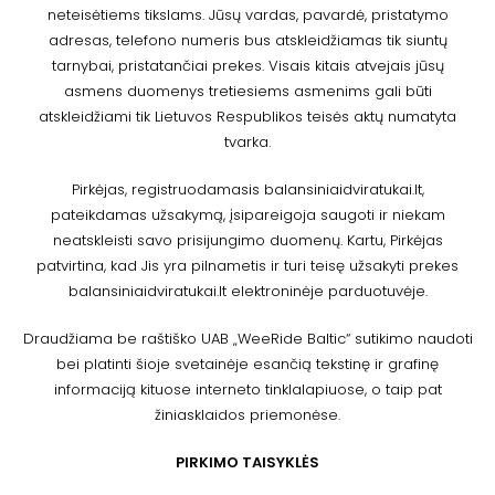
neteisėtiems tikslams. Jūsų vardas, pavardė, pristatymo
adresas, telefono numeris bus atskleidžiamas tik siuntų
tarnybai, pristatančiai prekes. Visais kitais atvejais jūsų
asmens duomenys tretiesiems asmenims gali būti
atskleidžiami tik Lietuvos Respublikos teisės aktų numatyta
tvarka.
Pirkėjas, registruodamasis balansiniaidviratukai.lt,
pateikdamas užsakymą, įsipareigoja saugoti ir niekam
neatskleisti savo prisijungimo duomenų. Kartu, Pirkėjas
patvirtina, kad Jis yra pilnametis ir turi teisę užsakyti prekes
balansiniaidviratukai.lt elektroninėje parduotuvėje.
Draudžiama be raštiško UAB „WeeRide Baltic“ sutikimo naudoti
bei platinti šioje svetainėje esančią tekstinę ir grafinę
informaciją kituose interneto tinklalapiuose, o taip pat
žiniasklaidos priemonėse.
PIRKIMO TAISYKLĖS