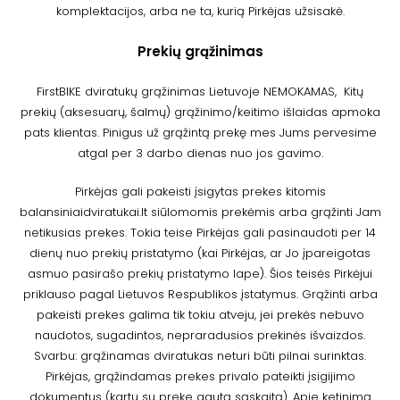
komplektacijos, arba ne ta, kurią Pirkėjas užsisakė.
Prekių grąžinimas
FirstBIKE dviratukų grąžinimas Lietuvoje NEMOKAMAS, Kitų
prekių (aksesuarų, šalmų) grąžinimo/keitimo išlaidas apmoka
pats klientas. Pinigus už grąžintą prekę mes Jums pervesime
atgal per 3 darbo dienas nuo jos gavimo.
Pirkėjas gali pakeisti įsigytas prekes kitomis
balansiniaidviratukai.lt siūlomomis prekėmis arba grąžinti Jam
netikusias prekes. Tokia teise Pirkėjas gali pasinaudoti per 14
dienų nuo prekių pristatymo (kai Pirkėjas, ar Jo įpareigotas
asmuo pasirašo prekių pristatymo lape). Šios teisės Pirkėjui
priklauso pagal Lietuvos Respublikos įstatymus. Grąžinti arba
pakeisti prekes galima tik tokiu atveju, jei prekės nebuvo
naudotos, sugadintos, nepraradusios prekinės išvaizdos.
Svarbu: grąžinamas dviratukas neturi būti pilnai surinktas.
Pirkėjas, grąžindamas prekes privalo pateikti įsigijimo
dokumentus (kartu su preke gautą sąskaitą). Apie ketinimą