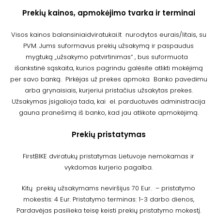
Prekių kainos, apmokėjimo tvarka ir terminai
Visos kainos balansiniaidviratukai.lt nurodytos eurais/litais, su
PVM. Jums suformavus prekių užsakymą ir paspaudus
mygtuką „užsakymo patvirtinimas“ , bus suformuota
išankstinė sąskaita, kurios pagrindu galėsite atlikti mokėjimą
per savo banką. Pirkėjas už prekes apmoka Banko pavedimu
arba grynaisiais, kurjeriui pristačius užsakytas prekes.
Užsakymas įsigalioja tada, kai el. parduotuvės administracija
gauna pranešimą iš banko, kad jau atlikote apmokėjimą.
Prekių pristatymas
FirstBIKE dviratukų pristatymas Lietuvoje nemokamas ir
vykdomas kurjerio pagalba.
Kitų prekių užsakymams neviršijus 70 Eur. – pristatymo
mokestis: 4 Eur. Pristatymo terminas: 1-3 darbo dienos,
Pardavėjas pasilieka teisę keisti prekių pristatymo mokestį.