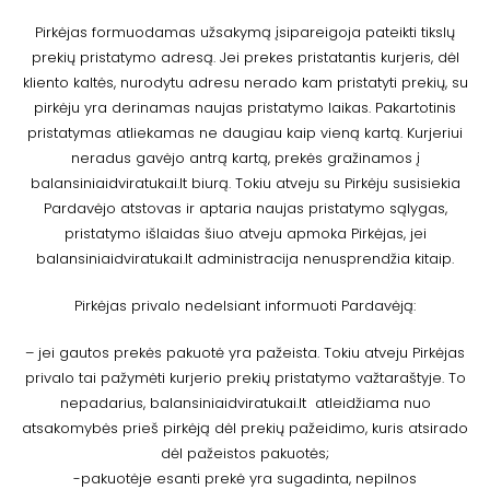
Pirkėjas formuodamas užsakymą įsipareigoja pateikti tikslų
prekių pristatymo adresą. Jei prekes pristatantis kurjeris, dėl
kliento kaltės, nurodytu adresu nerado kam pristatyti prekių, su
pirkėju yra derinamas naujas pristatymo laikas. Pakartotinis
pristatymas atliekamas ne daugiau kaip vieną kartą. Kurjeriui
neradus gavėjo antrą kartą, prekės gražinamos į
balansiniaidviratukai.lt biurą. Tokiu atveju su Pirkėju susisiekia
Pardavėjo atstovas ir aptaria naujas pristatymo sąlygas,
pristatymo išlaidas šiuo atveju apmoka Pirkėjas, jei
balansiniaidviratukai.lt administracija nenusprendžia kitaip.
Pirkėjas privalo nedelsiant informuoti Pardavėją:
– jei gautos prekės pakuotė yra pažeista. Tokiu atveju Pirkėjas
privalo tai pažymėti kurjerio prekių pristatymo važtaraštyje. To
nepadarius, balansiniaidviratukai.lt atleidžiama nuo
atsakomybės prieš pirkėją dėl prekių pažeidimo, kuris atsirado
dėl pažeistos pakuotės;
-pakuotėje esanti prekė yra sugadinta, nepilnos