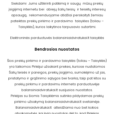
Siekdami Jums užtikrinti patikimą ir saugų mūsų prekių
įsigijimą internetu bei abiejų šalių teisių ir teisėtų interesų
apsaugą, rekomenduojame atidžiai perskaityti žemiau
pateiktas prekių pirkimo ir pardavimo taisykles (toliau –
Taisyklės), kurios laikytinos tarpusavio sutartimi.
Elektroninės parduotuvės balansiniaidviratukai.lt taisyklės
Bendrosios nuostatos
Šios prekių pirkimo ir pardavimo taisyklės (toliau – Taisyklės)
yra taikomos Pirkėjui užsakant prekes, kuriose nustatomos
Šalių teisės ir pareigos, prekių įsigijimo, sumokėjimo už jas,
pristatymo ir grąžinimo sąlygos bei tvarka, taip pat kitos su
prekių pirkimu ir pardavimu interneto parduotuvėje
balansiniaidviratukai.lt susijusios nuostatos.
Pirkėjas su šiomis Taisyklėmis sutinka pildydamas prekių
pirkimo užsakymą balansiniaidviratukai.lt svetainėje.
Balansiniaidviratukai.lt atleidžiama nuo bet kokios
atsakomybės, kai kyla nuostoliai dėl to, kad Pirkėjas,