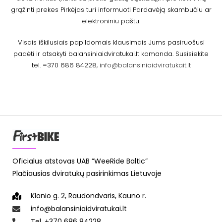
grąžinti prekes Pirkėjas turi informuoti Pardavėją skambučiu ar
elektroniniu paštu.
Visais iškilusiais papildomais klausimais Jums pasiruošusi
padėti ir atsakyti balansiniaidviratukai.lt komanda. Susisiekite
tel. =370 686 84228,
info@balansiniaidviratukait.lt
Oficialus atstovas UAB ”WeeRide Baltic”
Plačiausias dviratukų pasirinkimas Lietuvoje
Klonio g. 2, Raudondvaris, Kauno r.
info@balansiniaidviratukai.lt
Tel. +370 686 84228