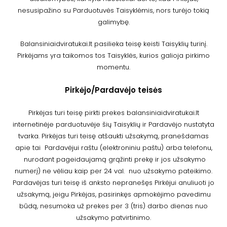
nesusipažino su Parduotuvės Taisyklėmis, nors turėjo tokią
galimybę.
Balansiniaidviratukai.lt pasilieka teisę keisti Taisyklių turinį.
Pirkėjams yra taikomos tos Taisyklės, kurios galioja pirkimo
momentu.
Pirkėjo/Pardavėjo teisės
Pirkėjas turi teisę pirkti prekes balansiniaidviratukai.lt
internetinėje parduotuvėje šių Taisyklių ir Pardavėjo nustatyta
tvarka. Pirkėjas turi teisę atšaukti užsakymą, pranešdamas
apie tai Pardavėjui raštu (elektroniniu paštu) arba telefonu,
nurodant pageidaujamą grąžinti prekę ir jos užsakymo
numerį) ne vėliau kaip per 24 val. nuo užsakymo pateikimo.
Pardavėjas turi teisę iš anksto nepranešęs Pirkėjui anuliuoti jo
užsakymą, jeigu Pirkėjas, pasirinkęs apmokėjimo pavedimu
būdą, nesumoka už prekes per 3 (tris) darbo dienas nuo
užsakymo patvirtinimo.