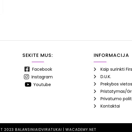
SEKITE MUS:
INFORMACIJA
Facebook
Kaip surinkti Fir
D.U.K.
Instagram
Prekybos vieto
Youtube
Pristatymas/Gr
Privatumo polit
Kontaktai
T 2023 BALANSINIAIDVIRATUKAI |
WACADEMY.NET