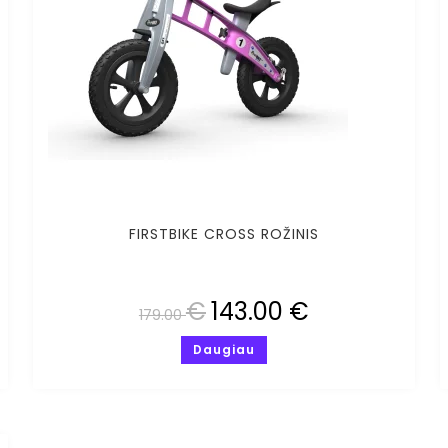
FIRSTBIKE CROSS ROŽINIS
€
143.00
€
179.00
Daugiau