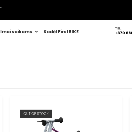
,
TEL:
lmai vaikams
Kodėl FirstBIKE
+370 68
OUT OF STOCK