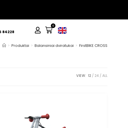
0
6 84228
>
Produktai
>
Balansiniai dviratukai
>
FirstBIKE CROSS
VIEW:
12
24
ALL