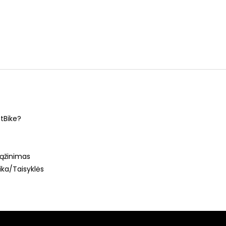
stBike?
s
ąžinimas
ika/Taisyklės