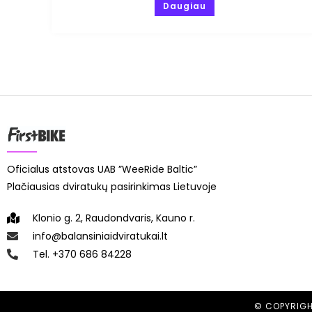
Daugiau
Oficialus atstovas UAB ”WeeRide Baltic”
Plačiausias dviratukų pasirinkimas Lietuvoje
Klonio g. 2, Raudondvaris, Kauno r.
info@balansiniaidviratukai.lt
Tel. +370 686 84228
© COPYRIGH