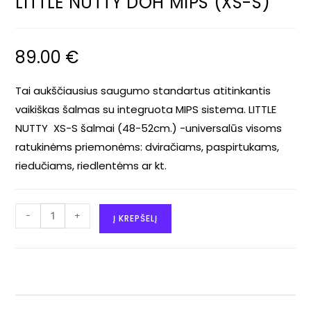
LITTLE NUTTY DOH MIPS (XS-S)
89.00
€
Tai aukščiausius saugumo standartus atitinkantis
vaikiškas šalmas su integruota MIPS sistema. LITTLE
NUTTY XS-S šalmai (48-52cm.) -universalūs visoms
ratukinėms priemonėms: dviračiams, paspirtukams,
riedučiams, riedlentėms ar kt.
-
+
Į KREPŠELĮ