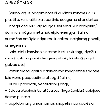
APRAŠYMAS
– Šalmo viršus pagamintas iš aukštos kokybės ABS
plastiko, kuris atitinka sportinio saugumo standartus
– integruota MIPS apsaugos sistema, kuri kampinio/
šoninio smūgio metu nukreipia energiją į šalmą,
sumažina smūgio stiprumą ir galimą neigiamą poveikį
smegenims
– Spin-dial fiksavimo sistema ir trijų skirtingų dydžių
minkšti įklotai padės lengvai pritaikyti šalmą pagal
galvos dydį.
– Patentuota, greito atlaisvinimo magnetinė sagtelė
leis vienu paspaudimu atsegti šalmą
– 10 orui pralaidžių ventiliacinių angų
– šviesą atspindintis atšvaitas (logo ženklai) abiejose
šalmo pusėse
– papildomai yra nuimamas snapelis nuo saulės ar