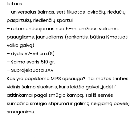
lietaus
– universalus šalmas, sertifikuotas dviračių, riedučių,
paspirtukų, riedlenčių sportui
– rekomenduojamas nuo 5+m. amžiaus vaikams,
paaugliams, jaunuoliams (renkantis, būtina išmatuoti
vaiko galvą)
– dydis 52-56 cm.(S)
– šalmo svoris 510 gr.
– Suprojektuota JAV
Kas yra papildoma MIPS apsauga? Tai mažos trinties
vidinis šalmo sluoksnis, kuris leidžia galvai „judėti“
atitinkamai pagal smūgio kampą. Tai iš esmės
sumažina smūgio stiprumą ir galimą neigiamą poveikį
smegenims.