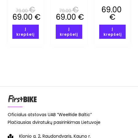
WHITE
WHITE
PETAL TO
(XS-S)
(XS-S)
METAL
€
€
69.00
79.00
79.00
MIPS (XXS-
69.00
€
69.00
€
€
XS)
Į
Į
Į
krepšelį
krepšelį
krepšelį
Oficialus atstovas UAB ”WeeRide Baltic”
Plačiausias dviratukų pasirinkimas Lietuvoje
Klonio g. 2, Raudondvaris, Kauno r.