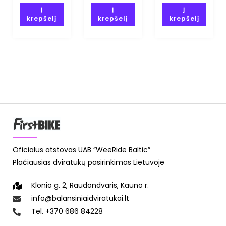
Į
Į
Į
krepšelį
krepšelį
krepšelį
Oficialus atstovas UAB ”WeeRide Baltic”
Plačiausias dviratukų pasirinkimas Lietuvoje
Klonio g. 2, Raudondvaris, Kauno r.
info@balansiniaidviratukai.lt
Tel. +370 686 84228