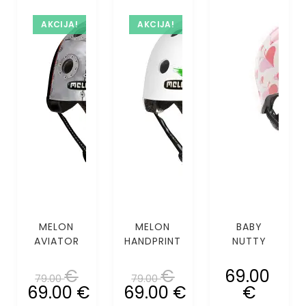
AKCIJA!
AKCIJA!
MELON
MELON
BABY
AVIATOR
HANDPRINT
NUTTY
WHITE
WHITE
LOVE BUG
(XS-S)
(XS-S)
MIPS (XXS-
€
€
69.00
79.00
79.00
XS)
69.00
€
69.00
€
€