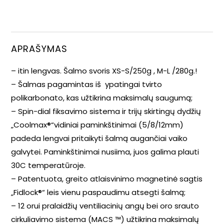
APRAŠYMAS
– itin lengvas. Šalmo svoris XS-S/250g , M-L /280g.!
– Šalmas pagamintas iš ypatingai tvirto
polikarbonato, kas užtikrina maksimalų saugumą;
– Spin-dial fiksavimo sistema ir trijų skirtingų dydžių
„Coolmax®“vidiniai paminkštinimai (5/8/12mm)
padeda lengvai pritaikyti šalmą augančiai vaiko
galvytei. Paminkštinimai nusiima, juos galima plauti
30C temperatūroje.
– Patentuota, greito atlaisvinimo magnetinė sagtis
„Fidlock®“ leis vienu paspaudimu atsegti šalmą;
– 12 orui pralaidžių ventiliacinių angų bei oro srauto
cirkuliavimo sistema (MACS ™) užtikrina maksimalų