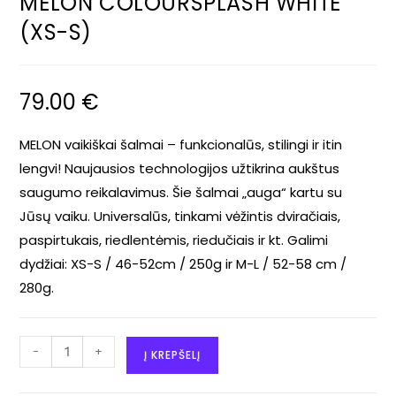
MELON COLOURSPLASH WHITE
(XS-S)
79.00
€
MELON vaikiškai šalmai – funkcionalūs, stilingi ir itin
lengvi! Naujausios technologijos užtikrina aukštus
saugumo reikalavimus. Šie šalmai „auga“ kartu su
Jūsų vaiku. Universalūs, tinkami vėžintis dviračiais,
paspirtukais, riedlentėmis, riedučiais ir kt. Galimi
dydžiai: XS-S / 46-52cm / 250g ir M-L / 52-58 cm /
280g.
-
+
Į KREPŠELĮ