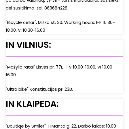
po darbo valandų. VI-VII - tartis individualiai. Susisiekti
dėl susitikimo tel. 868684228
"Bicycle cellar", Miško st. 30. Working hours: I-F 10.30-
18.00, VI 10.30-16.00
IN VILNIUS:
"Mažylio ratai" Lisvės pr. 77B. I-V 10.00-19.00, VI 10.00-
16.00
"Ultra bike" Konstitucijos pr. 23B.
IN KLAIPEDA:
"Boutiqe by Smiler". H.Manto g. 22, Darbo laikas: 10.00-